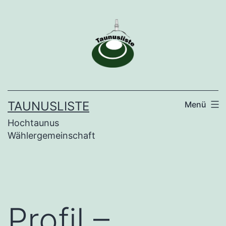
Zum
Inhalt
springen
TAUNUSLISTE
Menü
Hochtaunus
Wählergemeinschaft
Profil –