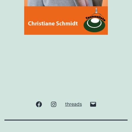
facebook
Instagram
gude@taunuslis
threads