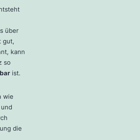
ntsteht
s über
 gut,
nt, kann
z so
zbar
ist.
n wie
t und
rch
tung die