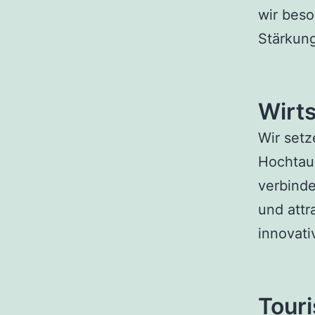
wir bes
Stärkung
Wirt
Wir setz
Hochtaun
verbinde
und attr
innovat
Tour