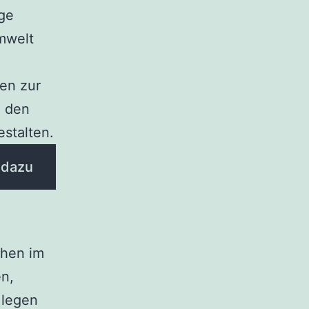
ige
Umwelt
en zur
, den
estalten.
 dazu
chen im
n,
 legen