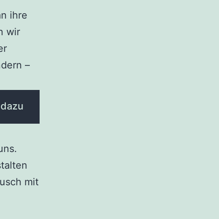
n ihre
n wir
er
ndern –
 dazu
uns.
talten
usch mit