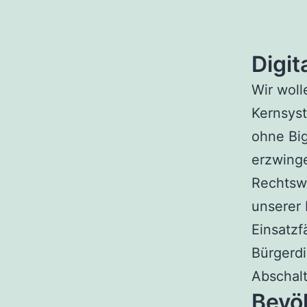
Digit
Wir woll
Kernsys
ohne Bi
erzwinge
Rechtswa
unserer 
Einsatzf
Bürgerdi
Abschal
Bevö