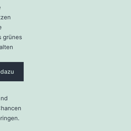
e
tzen
e
s grünes
alten
 dazu
und
 Chancen
ringen.