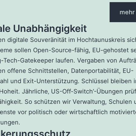
mehr
ale Unabhängigkeit
en digitale Souveränität im Hochtaunuskreis sic
teme sollen Open-Source-fähig, EU-gehostet s
g-Tech-Gatekeeper laufen. Vergaben von Auftr
n offene Schnittstellen, Datenportabilität, EU-
hl und Exit-Unterstützung. Schlüssel bleiben i
Hoheit. Jährliche‚ US-Off-Switch’-Übungen prü
ähigkeit. So schützen wir Verwaltung, Schulen 
enste vor politisch oder wirtschaftlich motivier
tungen.
lkerungsschutz