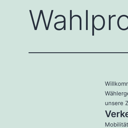
Wahlpr
Willkom
Wählerge
unsere Z
Verk
Mobilitä