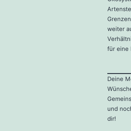
Artenste
Grenzen 
weiter a
Verhältn
für eine
Deine Me
Wünsche
Gemeinsa
und noc
dir!