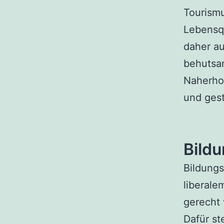
Tourismu
Lebensqu
daher au
behutsam
Naherho
und gest
Bild
Bildungs
liberale
gerecht 
Dafür st