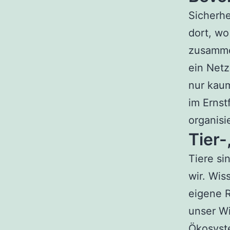
Sicherhe
dort, wo
zusamme
ein Netz
nur kau
im Ernst
organisi
Tier-
Tiere si
wir. Wis
eigene R
unser Wi
Ökosyst