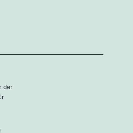
m der
ür
n