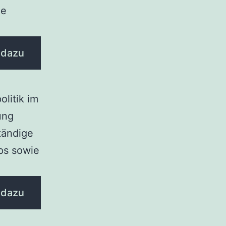
ie
 dazu
olitik im
ung
tändige
ups sowie
 dazu