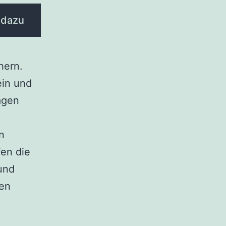
 dazu
hern.
ein und
ägen
n
fen die
und
ten