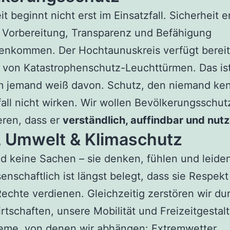
it beginnt nicht erst im Einsatzfall. Sicherheit e
 Vorbereitung, Transparenz und Befähigung
nkommen. Der Hochtaunuskreis verfügt bereit
 von Katastrophenschutz-Leuchttürmen. Das ist
m jemand weiß davon. Schutz, den niemand ken
fall nicht wirken. Wir wollen Bevölkerungsschut
eren, dass er
verständlich, auffindbar und nut
, Umwelt & Klimaschutz
nd keine Sachen – sie denken, fühlen und leide
senschaftlich ist längst belegt, dass sie Respek
echte verdienen. Gleichzeitig zerstören wir du
rtschaften, unsere Mobilität und Freizeitgestal
eme, von denen wir abhängen: Extremwetter,