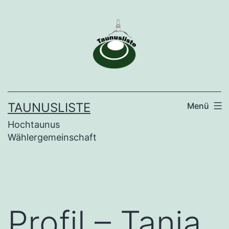
Zum
Inhalt
springen
TAUNUSLISTE
Menü
Hochtaunus
Wählergemeinschaft
Profil – Tanja