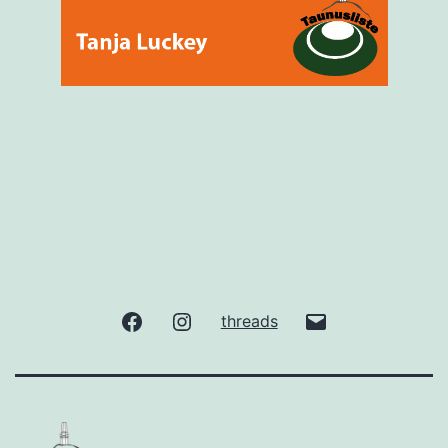
facebook
Instagram
gude@taunuslis
threads