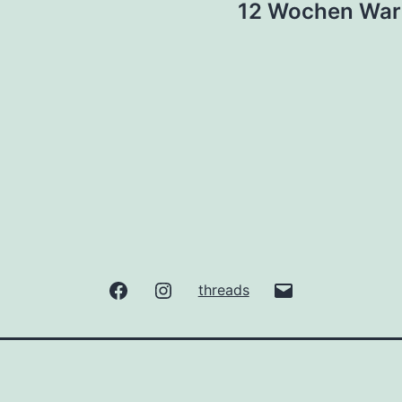
12 Wochen Wart
facebook
Instagram
gude@taunuslis
threads