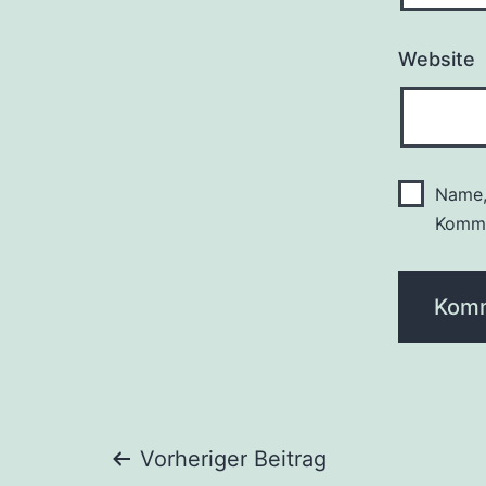
Website
Name,
Komme
Beitragsnaviga
Vorheriger Beitrag