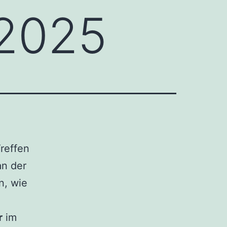
.2025
reffen
an der
n, wie
r
im