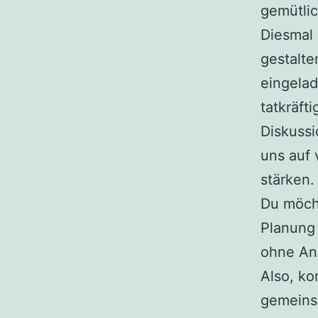
gemütli
Diesmal
gestalte
eingelad
tatkräft
Diskussi
uns auf 
stärken.
Du möch
Planung
ohne An
Also, ko
gemeins