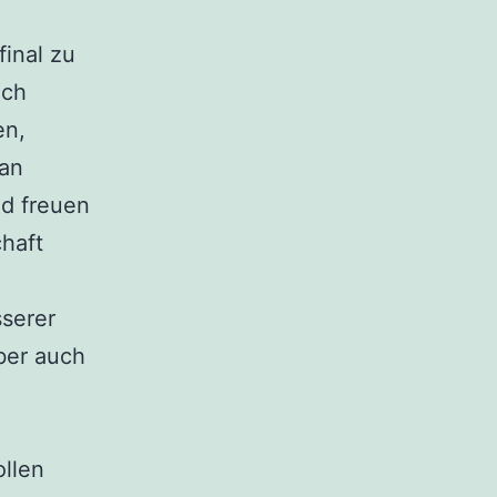
inal zu
ich
en,
 an
nd freuen
haft
serer
ber auch
llen