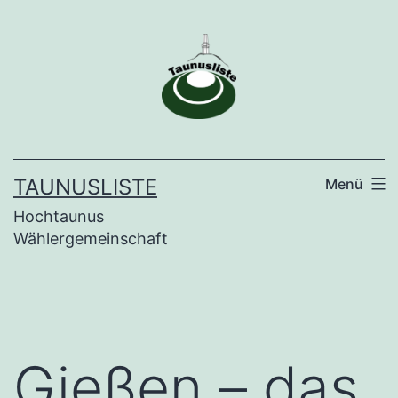
Zum
Inhalt
springen
TAUNUSLISTE
Menü
Hochtaunus
Wählergemeinschaft
Gießen – das