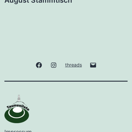
August Stammtisch
facebook
Instagram
gude@taunuslis
threads
Impressum