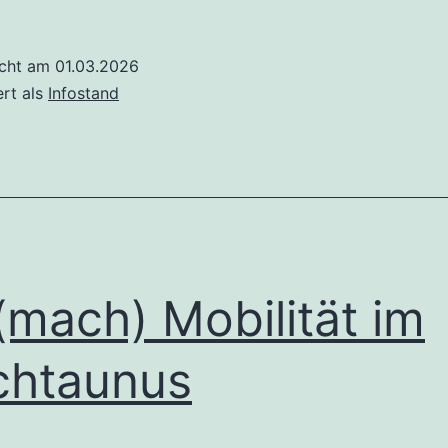
Stände
in
icht am
01.03.2026
Königstein
ert als
Infostand
und
Neu-
Anspach
am
7.3.2026
(mach) Mobilität im
chtaunus