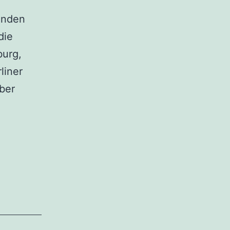
genden
die
burg,
liner
ber