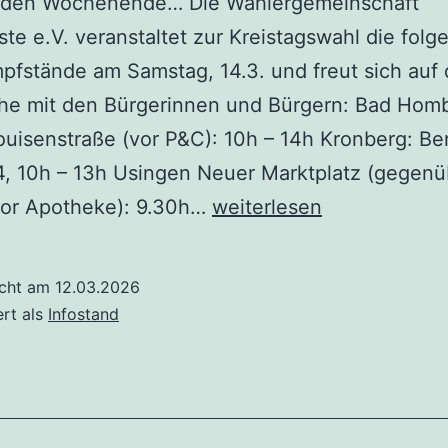
en Wochenende… Die Wählergemeinschaft
ste e.V. veranstaltet zur Kreistagswahl die fol
fstände am Samstag, 14.3. und freut sich auf 
he mit den Bürgerinnen und Bürgern: Bad Hom
uisenstraße (vor P&C): 10h – 14h Kronberg: Ber
4, 10h – 13h Usingen Neuer Marktplatz (gegenü
Info-
vor Apotheke): 9.30h…
weiterlesen
Stände
Samstag
icht am
12.03.2026
den
ert als
Infostand
14.3.2026
–
in
3