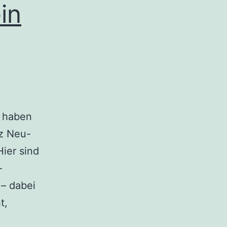
in
 haben
tz Neu-
ier sind
-
– dabei
t,