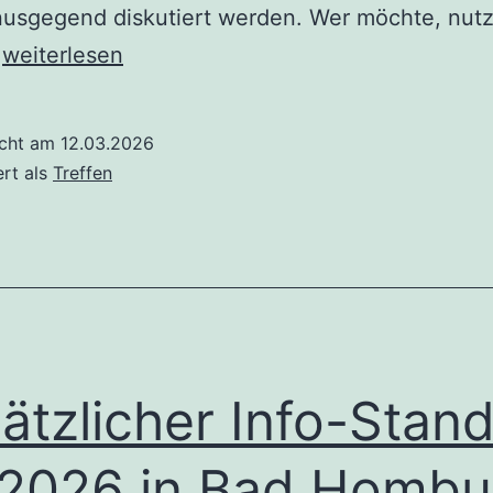
nusgegend diskutiert werden. Wer möchte, nutz
MTB-
…
weiterlesen
Tour
auf
icht am
12.03.2026
den
ert als
Treffen
Feldberg
am
Sonntag,
15.3.2026
ätzlicher Info-Stan
.2026 in Bad Hombu