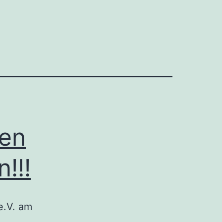
den
!!!
e.V. am