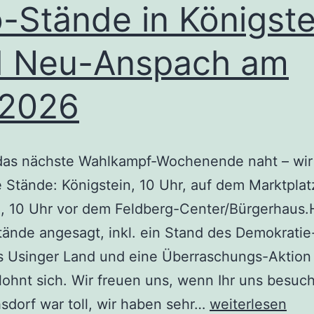
o-Stände in Königste
d Neu-Anspach am
.2026
das nächste Wahlkampf-Wochenende naht – wir
 Stände: Königstein, 10 Uhr, auf dem Marktpla
 10 Uhr vor dem Feldberg-Center/Bürgerhaus.H
tände angesagt, inkl. ein Stand des Demokratie
s Usinger Land und eine Überraschungs-Aktion 
 lohnt sich. Wir freuen uns, wenn Ihr uns besuch
Info-
hsdorf war toll, wir haben sehr…
weiterlesen