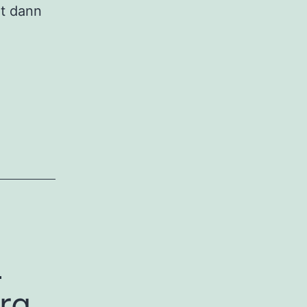
t dann
d
rg