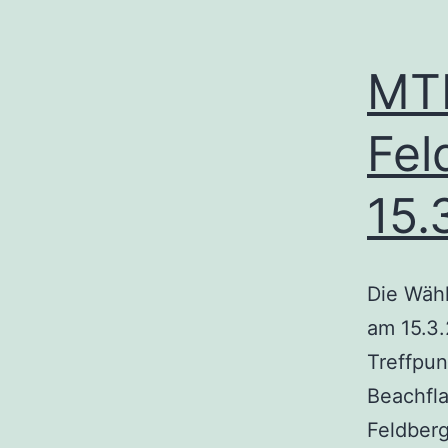
MTB
Fel
15.
Die Wähl
am 15.3.
Treffpun
Beachfla
Feldberg