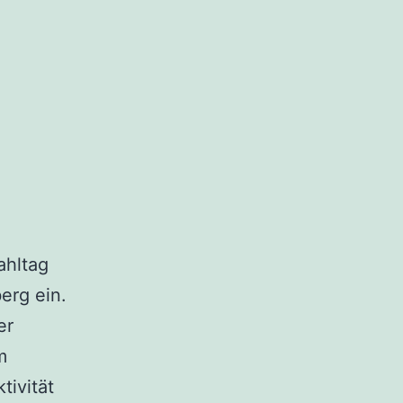
ahltag
erg ein.
er
m
tivität