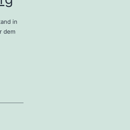
tand in
or dem