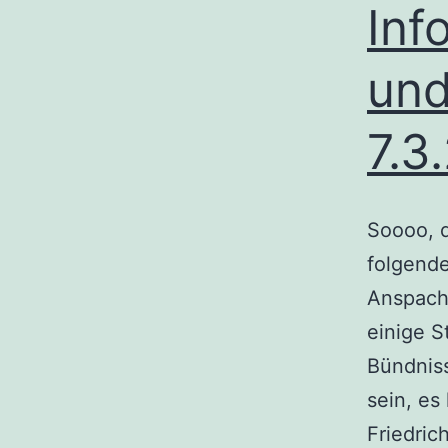
Inf
un
7.3
Soooo, 
folgende
Anspach,
einige S
Bündnis
sein, es
Friedric