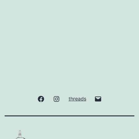
facebook
Instagram
gude@taunuslis
threads